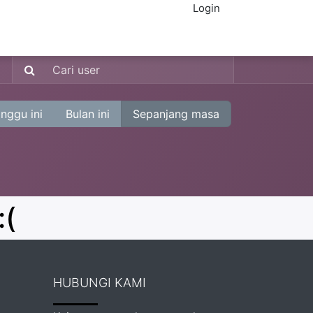
Login
IN ECER
nggu ini
Bulan ini
Sepanjang masa
:(
HUBUNGI KAMI