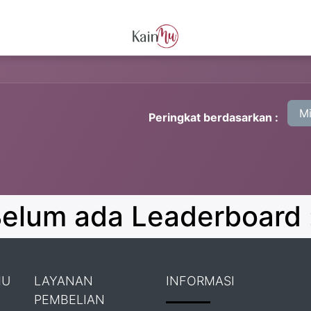
L KAIN
TENTANG KAINMU
PRE ORDER KAIN PREMIUM
KA
Mi
Peringkat berdasarkan :
elum ada Leaderboard 
MU
LAYANAN
INFORMASI
PEMBELIAN