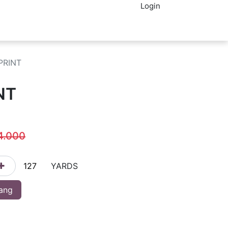
Login
IN ECER
PRINT
NT
4.000
YARDS
ang