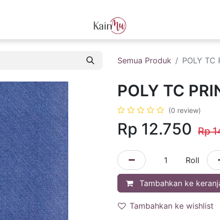
L KAIN
TENTANG KAINMU
PRE ORDER KAIN PREMIUM
KA
Semua Produk
POLY TC 
POLY TC PRI
(0 review)
Rp 12.750
Rp
1
Roll
Tambahkan ke keranj
Tambahkan ke wishlist